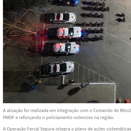
A atuação foi realizada em integração com o Comando de Missõ
PMDF e reforçando o policiamento ostensivo na região.
A Operação Fercal Segura integra o plano de ações sistemátic