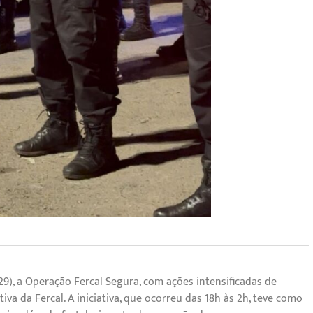
 (29), a Operação Fercal Segura, com ações intensificadas de
a da Fercal. A iniciativa, que ocorreu das 18h às 2h, teve como