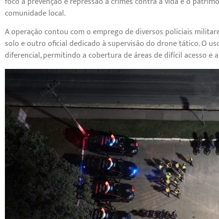
foco a prevenção e repressão a crimes contra a vida e o patrim
comunidade local.
A operação contou com o emprego de diversos policiais militar
solo e outro oficial dedicado à supervisão do drone tático. O
diferencial, permitindo a cobertura de áreas de difícil acesso 