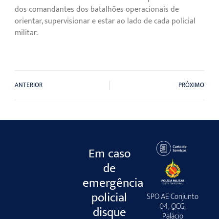
dos comandantes dos batalhões operacionais de
orientar, supervisionar e estar ao lado de cada policial
militar.
ANTERIOR
PRÓXIMO
Em caso
de
emergência
policial
SPO AE Conjunto
04, QCG,
disque
Palácio