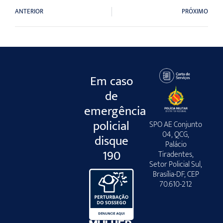
ANTERIOR
PRÓXIMO
Em caso
de
emergência
policial
SPO AE Conjunto
04, QCG,
disque
Palácio
190
Tiradentes,
Setor Policial Sul,
Brasília-DF, CEP
70.610-212